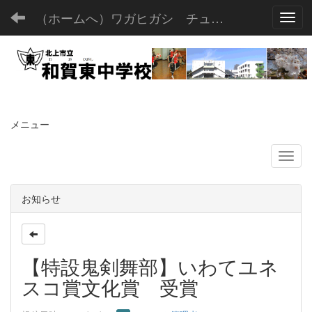
（ホームへ）ワガヒガシ チュウガッコウ
Toggl
メニュー
お知らせ
【特設鬼剣舞部】いわてユネ
スコ賞文化賞 受賞