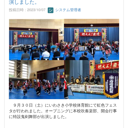
演しました。
投稿日時 : 2023/10/07
システム管理者
９月３０日（土）にいわさき小学校体育館にて虹色フェス
タが行われました。オープニングに本校吹奏楽部、開会行事
に特設鬼剣舞部が出演しました。