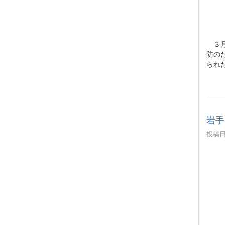
３月
防の
られ
岩手
投稿日時