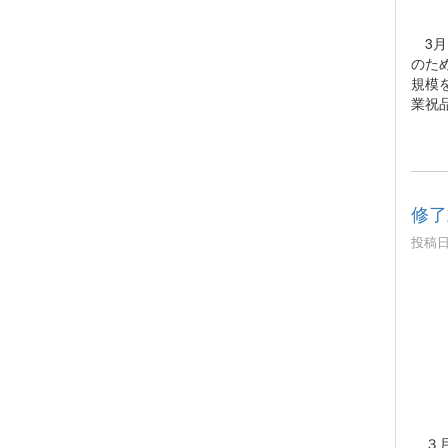
3月
のた
規模
業祝
修了
投稿日時
３月