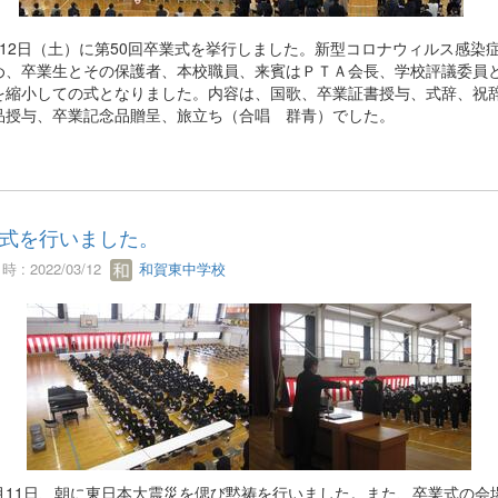
12日（土）に第50回卒業式を挙行しました。新型コロナウィルス感染
め、卒業生とその保護者、本校職員、来賓はＰＴＡ会長、学校評議委員
を縮小しての式となりました。内容は、国歌、卒業証書授与、式辞、祝
品授与、卒業記念品贈呈、旅立ち（合唱 群青）でした。
式を行いました。
 : 2022/03/12
和賀東中学校
11日、朝に東日本大震災を偲び黙祷を行いました。また、卒業式の会