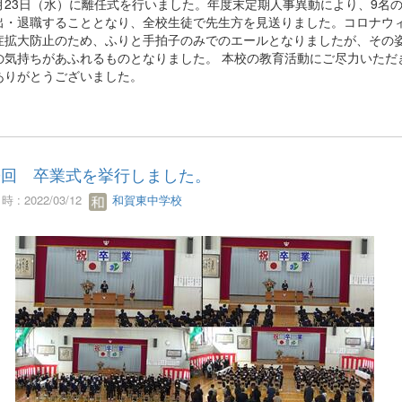
23日（水）に離任式を行いました。年度末定期人事異動により、9名
出・退職することとなり、全校生徒で先生方を見送りました。コロナウ
症拡大防止のため、ふりと手拍子のみでのエールとなりましたが、その
の気持ちがあふれるものとなりました。 本校の教育活動にご尽力いただ
ありがとうございました。
0回 卒業式を挙行しました。
 : 2022/03/12
和賀東中学校