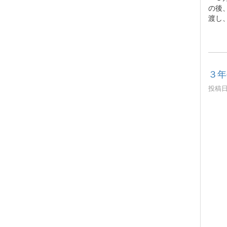
の後
渡し
３年
投稿日時