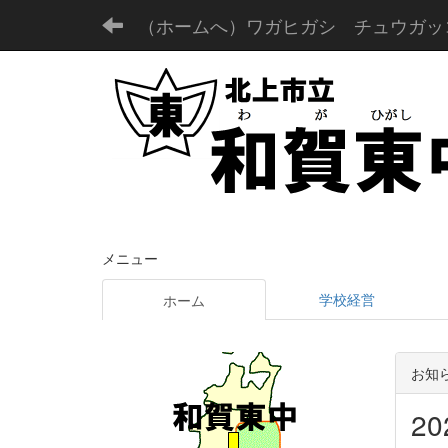
（ホームへ）ワガヒガシ チュウガッ
メニュー
学校経営
ホーム
お知
2