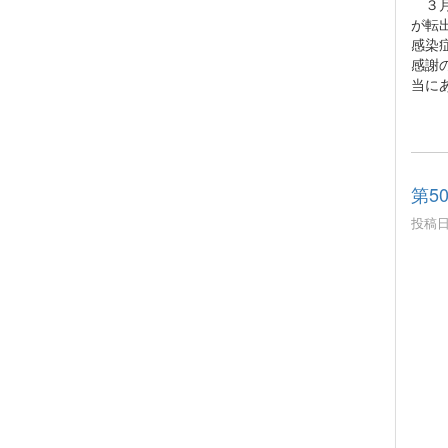
３月
が転
感染
感謝
当に
第5
投稿日時