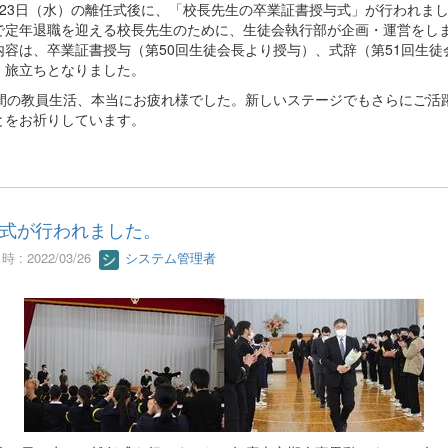
23日（水）の離任式後に、「校長先生の卒業証書授与式」が行われま
で定年退職を迎える校長先生のために、生徒会執行部が企画・運営をし
内容は、卒業証書授与（第50回生徒会長より授与）、式辞（第51回生徒
、旅立ちとなりました。
年間の教員生活、本当にお疲れ様でした。新しいステージでもさらにご活
とをお祈りしています。
式が行われました。
 : 2022/03/26
システム管理者