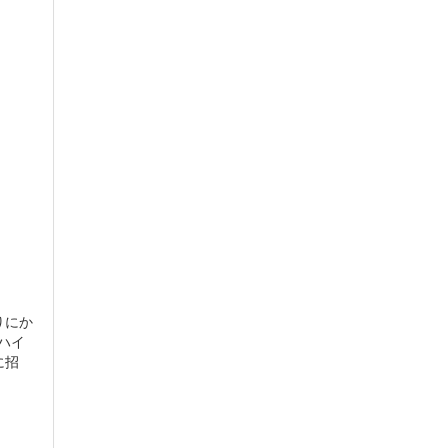
りにか
ハイ
に招