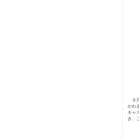
９月
かわ
キャ
き、