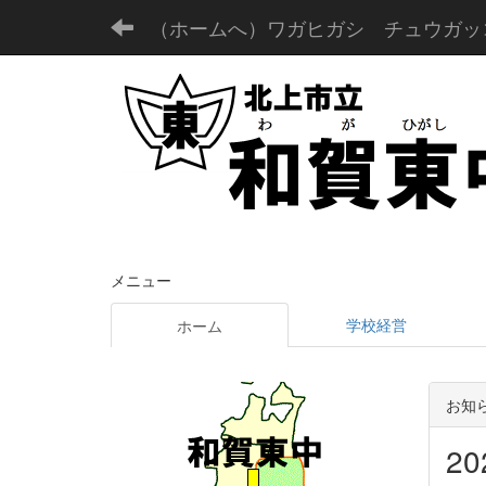
（ホームへ）ワガヒガシ チュウガッ
メニュー
学校経営
ホーム
お知
2