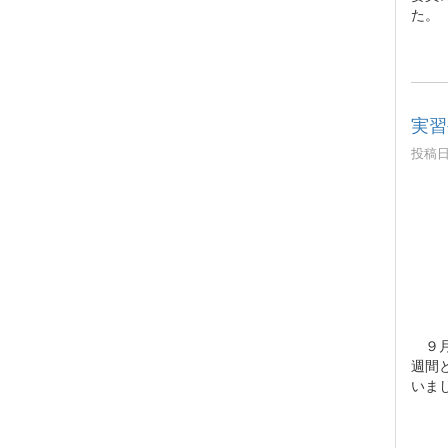
た。
実習
投稿日時
９月
週間
いま