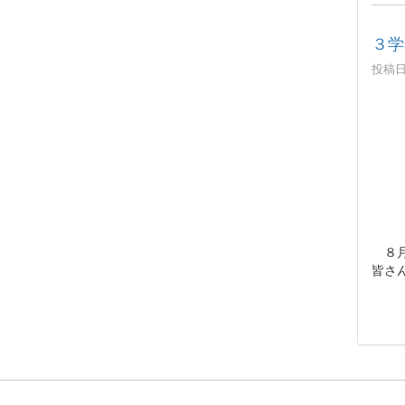
３学
投稿日時
８月
皆さ