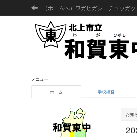
（ホームへ）ワガヒガシ チュウガッ
メニュー
学校経営
ホーム
お知
2