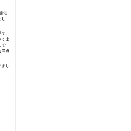
開催
まし
手で、
良く出
しで
力満点
りまし