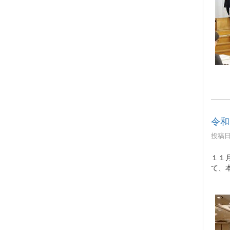
令和
投稿日時
１１
て、