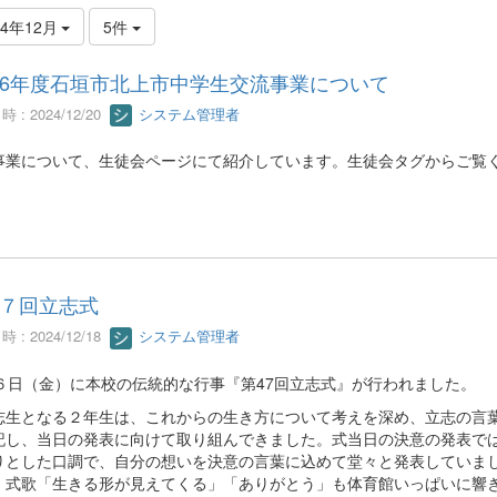
24年12月
5件
6年度石垣市北上市中学生交流事業について
 : 2024/12/20
システム管理者
事業について、生徒会ページにて紹介しています。生徒会タグからご覧
７回立志式
 : 2024/12/18
システム管理者
月６日（金）に本校の伝統的な行事『第47回立志式』が行われました。
生となる２年生は、これからの生き方について考えを深め、立志の言
記し、当日の発表に向けて取り組んできました。式当日の決意の発表で
りとした口調で、自分の想いを決意の言葉に込めて堂々と発表していま
、式歌「生きる形が見えてくる」「ありがとう」も体育館いっぱいに響