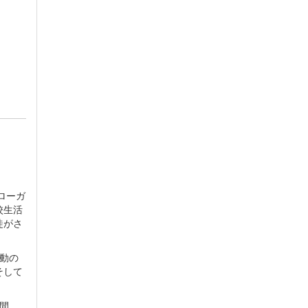
ローガ
校生活
徒がさ
動の
そして
間、