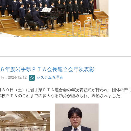
６年度岩手県ＰＴＡ会長連合会年次表彰
 : 2024/12/12
システム管理者
月３０日（土）に岩手県ＰＴＡ連合会の年次表彰式が行われ、団体の部
本校ＰＴＡのこれまでの多大なる功労が認められ、表彰されました。