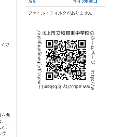
名前
サイズ
更新日
ファイル・フォルダがありません。
くださ
葉を色
は、し
した。
き渡