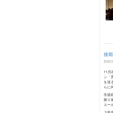
後期
投稿日時
11
ン「
を送
らに
生徒
振り
エー
３年