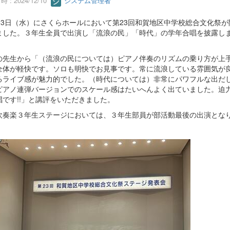
 : 2024/12/10
システム管理者
月13日（水）にさくらホールにおいて第23回和賀地区中学校総合文化祭が
ました。３年生全員で出演し「流浪の民」「時代」の学年合唱を披露し
の先生から「（流浪の民については）ピアノ伴奏のリズムの乗り方が上
全体が軽快です。ソロも明快でお見事です。常に流浪している雰囲気が
るライブ感が魅力的でした。（時代については）非常にパワフルな出だ
ピアノ連弾バージョンでのスケール感はたいへんよく出ていました。迫
唱です!!」と講評をいただきました。
吹奏楽３年生ステージにおいては、３年生部員が部活動最後の出演とな